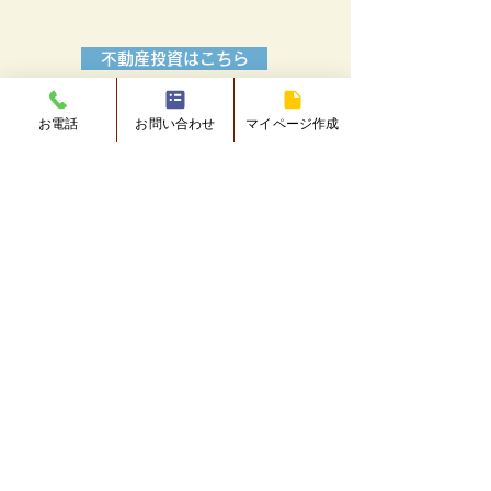
不動産投資はこちら
お電話
お問い合わせ
マイページ作成
TRIBEデザイン
ライフプランニング
ライフステージＵＰ！定年後も安心
ＦＰに代わって自身で簡単ライフプラン
詳しくはこちら